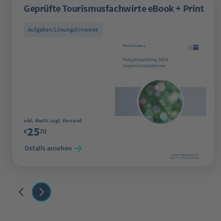
Geprüfte Tourismusfachwirte eBook + Print
Aufgaben/Lösungshinweise
Regulärer Preis:
inkl. MwSt. zzgl. Versand
25
€
70
Details ansehen