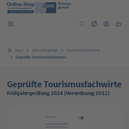
Zum Hauptinhalt springen
Du hast 0 Produkte 
Warenk
Alle Lehrgänge
Tourismusfachwirte
Start
Geprüfte Tourismusfachwirte
Geprüfte Tourismusfachwirte
Frühjahrsprüfung 2024 (Verordnung 2012)
Bildergalerie überspringen