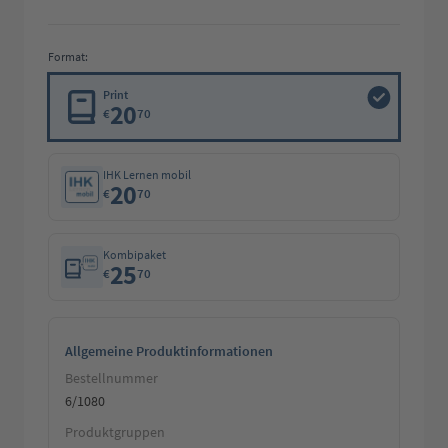
Format:
Print
20
€
70
IHK Lernen mobil
20
€
70
Kombipaket
25
€
70
Allgemeine Produktinformationen
Bestellnummer
6/1080
Produktgruppen