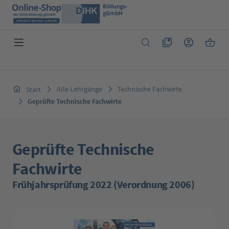
Zum Hauptinhalt springen
Du hast 0 Produkte 
Warenk
Alle Lehrgänge
Technische Fachwirte
Start
Geprüfte Technische Fachwirte
Geprüfte Technische
Fachwirte
Frühjahrsprüfung 2022 (Verordnung 2006)
Bildergalerie überspringen