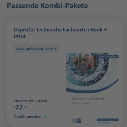
Passende Kombi-Pakete
Produktgalerie überspringen
Geprüfte Technische Fachwirte eBook +
Print
Aufgaben/Lösungshinweise
Regulärer Preis:
inkl. MwSt. zzgl. Versand
22
€
30
Details ansehen