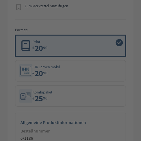
Zum Merkzettel hinzufügen
Format:
Print
20
€
90
IHK Lernen mobil
20
€
90
Kombipaket
25
€
90
Allgemeine Produktinformationen
Bestellnummer
6/1186