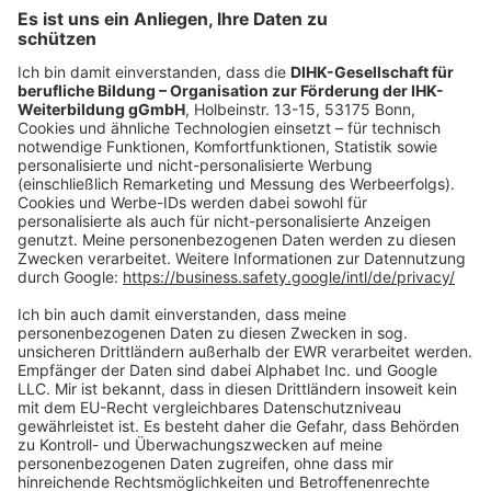
Mo.-Do.:
09:00-16:30 Uhr
Fr.:
09:00-14:00 Uhr
oder per E-Mail:
shop@dihk-bildung.shop
Vertrag widerrufen
Zahlungsarten
Social Media
Oft Gesucht