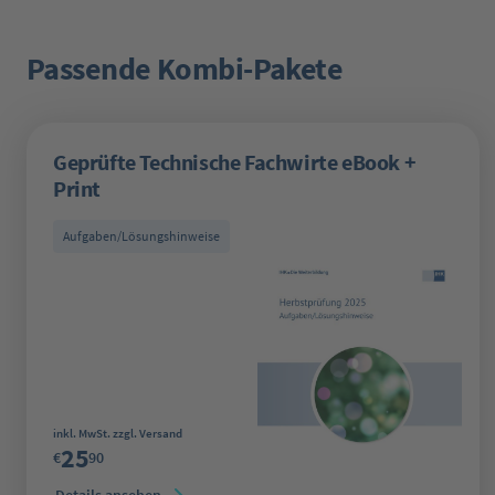
Passende Kombi-Pakete
Produktgalerie überspringen
Geprüfte Technische Fachwirte eBook +
Print
Aufgaben/Lösungshinweise
Regulärer Preis:
inkl. MwSt. zzgl. Versand
25
€
90
Details ansehen