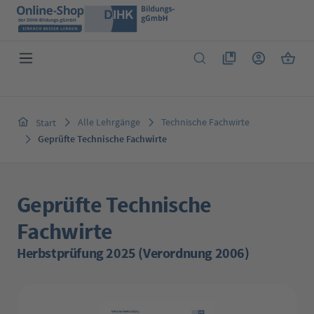
Zum Hauptinhalt springen
Du hast 0 Produkte 
Warenk
Alle Lehrgänge
Technische Fachwirte
Start
Geprüfte Technische Fachwirte
Geprüfte Technische
Fachwirte
Herbstprüfung 2025 (Verordnung 2006)
Bildergalerie überspringen