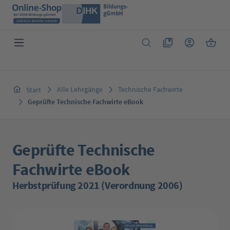
Zum Hauptinhalt springen
Du hast 0 Produkte 
Warenk
Alle Lehrgänge
Technische Fachwirte
Start
Geprüfte Technische Fachwirte eBook
Geprüfte Technische
Fachwirte eBook
Herbstprüfung 2021 (Verordnung 2006)
Bildergalerie überspringen