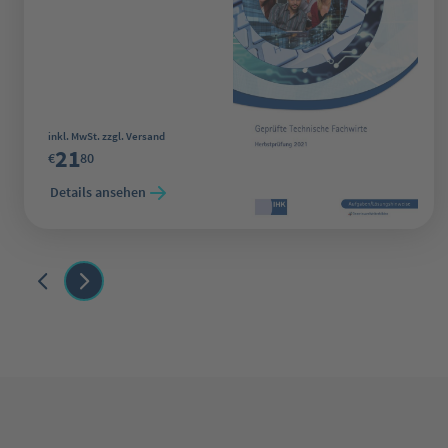
Regulärer Preis:
inkl. MwSt. zzgl. Versand
21
€
80
Details ansehen