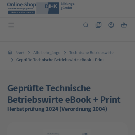
Zum Hauptinhalt springen
Du hast 0 Produkte 
Warenk
Alle Lehrgänge
Technische Betriebswirte
Start
Geprüfte Technische Betriebswirte eBook + Print
Geprüfte Technische
Betriebswirte eBook + Print
Herbstprüfung 2024 (Verordnung 2004)
Bildergalerie überspringen