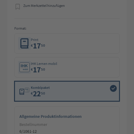
Zum Merkzettel hinzufügen
Format:
Print
17
€
50
IHK Lernen mobil
17
€
50
Kombipaket
22
€
50
Allgemeine Produktinformationen
Bestellnummer
6/1061-12