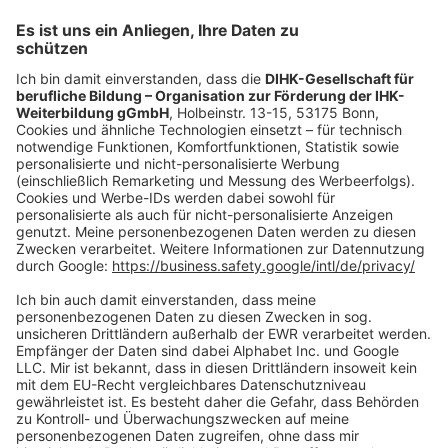
Mo.-Do.:
09:00-16:30 Uhr
Fr.:
09:00-14:00 Uhr
oder per E-Mail:
shop@dihk-bildung.shop
Vertrag widerrufen
Zahlungsarten
Social Media
Oft Gesucht