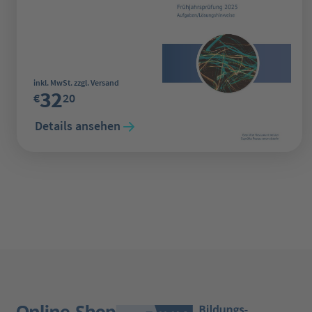
Regulärer Preis:
inkl. MwSt. zzgl. Versand
32
€
20
Details ansehen