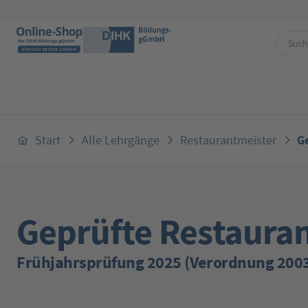
 Hauptinhalt springen
Zur Suche springen
Zur Hauptnavigation springen
Start
Alle Lehrgänge
Restaurantmeister
G
Geprüfte Restaura
Frühjahrsprüfung 2025 (Verordnung 200
Bildergalerie überspringen