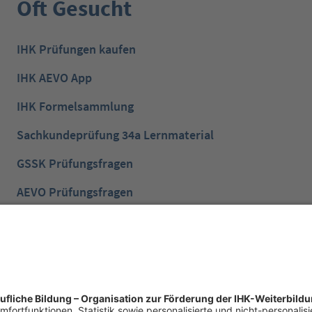
Oft Gesucht
IHK Prüfungen kaufen
IHK AEVO App
IHK Formelsammlung
Sachkundeprüfung 34a Lernmaterial
GSSK Prüfungsfragen
AEVO Prüfungsfragen
IHK Prüfungsvorbereitung
IHK Lernen mobil App
NTG Aufgaben mit Lösungen
NTG Industriemeister