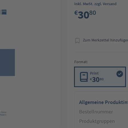
inkl. MwSt. zzgl. Versand
30
€
80
Zum Merkzettel hinzufüge
Format:
Print
30
€
80
Allgemeine Produkti
Bestellnummer
Produktgruppen