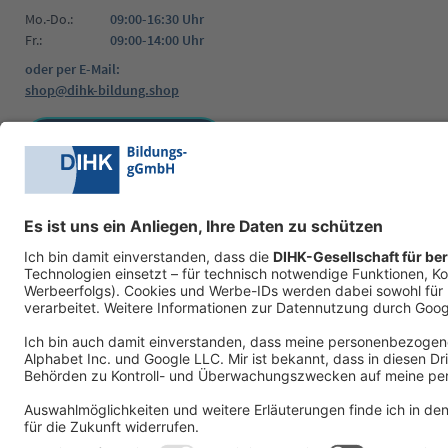
Mo.-Do.:
09:00-16:30 Uhr
Fr.:
09:00-14:00 Uhr
oder per E-Mail:
shop@dihk-bildung.shop
Vertrag widerrufen
Zahlungsarten
Social Media