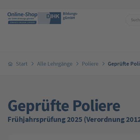
 Hauptinhalt springen
Zur Suche springen
Zur Hauptnavigation springen
Start
Alle Lehrgänge
Poliere
Geprüfte Pol
Geprüfte Poliere
Frühjahrsprüfung 2025 (Verordnung 201
Bildergalerie überspringen