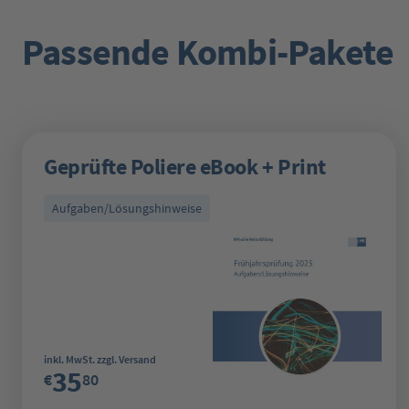
Passende Kombi-Pakete
Produktgalerie überspringen
Geprüfte Poliere eBook + Print
Aufgaben/Lösungshinweise
Regulärer Preis:
inkl. MwSt. zzgl. Versand
35
€
80