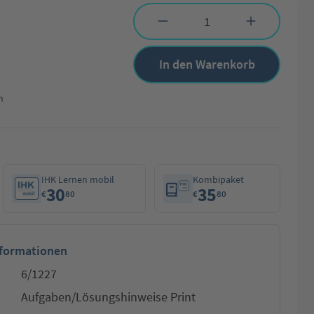
Produkt Anzahl: Gib den gewünschten Wert 
In den Warenkorb
n
IHK Lernen mobil
Kombipaket
30
35
€
80
€
80
nformationen
6/1227
Aufgaben/Lösungshinweise Print