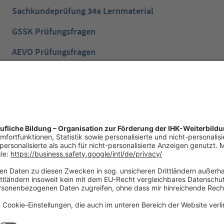
Sachkundeprüfung 34a Lernmaterial
GSSK Prüfungsfragen
AEVO Prüfungsfragen
IHK Prüfungsvorbereitung
IHK Lernen mobil App
NTG Aufgaben mit Lösungen
NTG Industriemeister