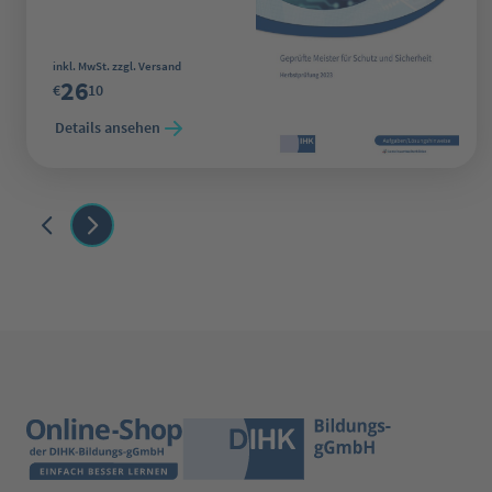
Regulärer Preis:
inkl. MwSt. zzgl. Versand
26
€
10
Details ansehen