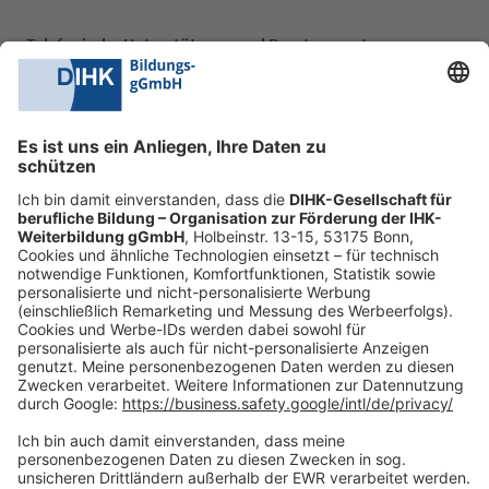
Telefonische Unterstützung und Beratung unter:
0228 6205 205
Mo.-Do.:
09:00-16:30 Uhr
Fr.:
09:00-14:00 Uhr
oder per E-Mail:
shop@dihk-bildung.shop
Vertrag widerrufen
Zahlungsarten
Social Media