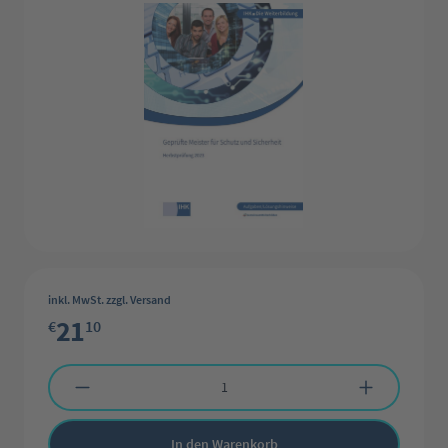
inkl. MwSt. zzgl. Versand
21
€
10
Produkt Anzahl: Gib den gewünschten Wert ein oder benutze die Schaltflächen 
In den Warenkorb