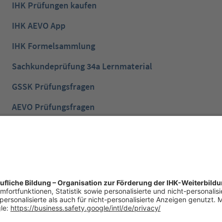
IHK Prüfungen kaufen
IHK AEVO App
IHK Formelsammlung
Sachkundeprüfung 34a Lernmaterial
GSSK Prüfungsfragen
AEVO Prüfungsfragen
IHK Prüfungsvorbereitung
IHK Lernen mobil App
NTG Aufgaben mit Lösungen
NTG Industriemeister