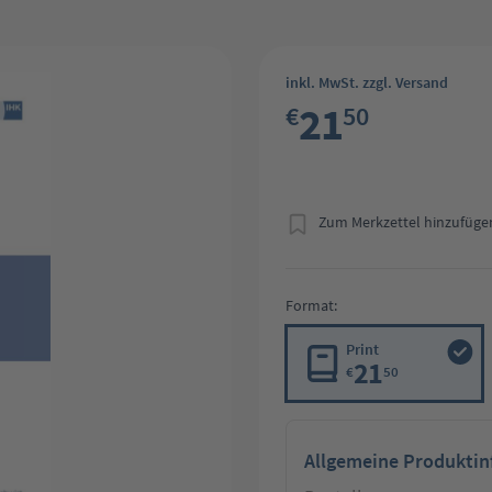
inkl. MwSt. zzgl. Versand
21
€
50
Zum Merkzettel hinzufüge
Format:
Print
21
€
50
Allgemeine Produkti