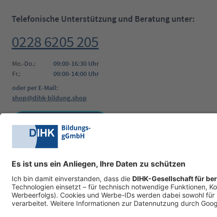
Telefonische Unterstützung und Beratung unter:
0228 6205 205
Mo.-Do.:
09:00-16:30 Uhr
Fr.:
09:00-14:00 Uhr
oder per E-Mail:
shop@dihk-bildung.shop
Vertrag widerrufen
Zahlungsarten
Social Media