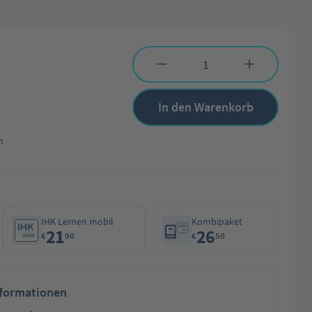
Produkt Anzahl: Gib den gewünschten Wert 
In den Warenkorb
n
IHK Lernen mobil
Kombipaket
21
26
€
90
€
50
nformationen