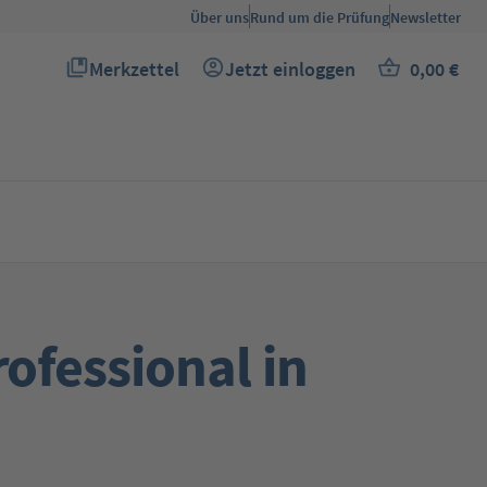
Über uns
Rund um die Prüfung
Newsletter
Merkzettel
Jetzt einloggen
0,00 €
Du hast 0 Produkte auf dem Merkzettel
Warenkor
ofessional in