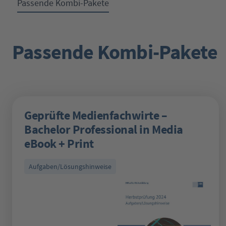
Passende Kombi-Pakete
Passende Kombi-Pakete
Produktgalerie überspringen
Geprüfte Medienfachwirte –
Bachelor Professional in Media
eBook + Print
Aufgaben/Lösungshinweise