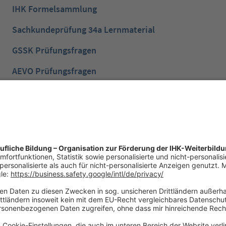
IHK Formelsammlung
Sachkundeprüfung 34a Lernmaterial
GSSK Prüfungsfragen
AEVO Prüfungsfragen
IHK Prüfungsvorbereitung
IHK Lernen mobil App
NTG Aufgaben mit Lösungen
NTG Industriemeister