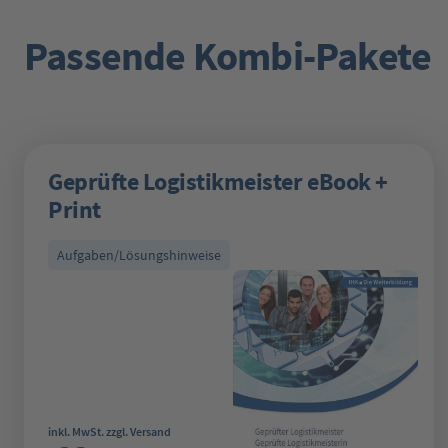
Passende Kombi-Pakete
Produktgalerie überspringen
Geprüfte Logistikmeister eBook +
Print
Aufgaben/Lösungshinweise
Regulärer Preis:
inkl. MwSt. zzgl. Versand