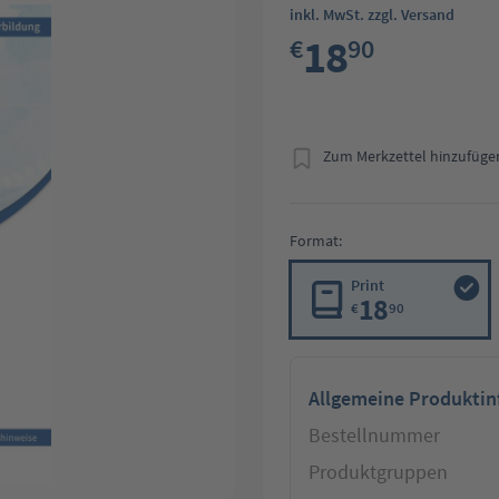
inkl. MwSt. zzgl. Versand
18
€
90
Zum Merkzettel hinzufüge
Format:
Print
18
€
90
Allgemeine Produkti
Bestellnummer
Produktgruppen