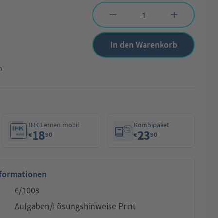
Produkt Anzahl: Gib den gewünschten Wert 
In den Warenkorb
n
IHK Lernen mobil
Kombipaket
18
23
€
90
€
90
nformationen
6/1008
Aufgaben/Lösungshinweise Print