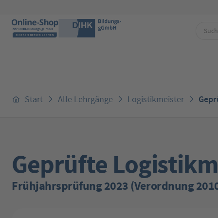
 Hauptinhalt springen
Zur Suche springen
Zur Hauptnavigation springen
Start
Alle Lehrgänge
Logistikmeister
Gepr
Geprüfte Logistikm
Frühjahrsprüfung 2023 (Verordnung 201
Bildergalerie überspringen