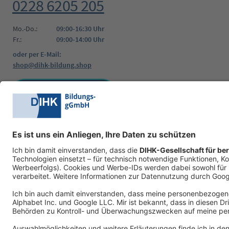
0228 6205 205
Mo.-Do.:
09:00-16:30 Uhr
Fr.:
09:00-14:00 Uhr
oder per E-Mail:
shop@dihk-bildung.shop
Vertrag widerrufen
Zahlungsarten
Social Media