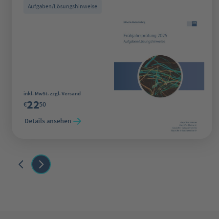
Aufgaben/Lösungshinweise
Regulärer Preis:
inkl. MwSt. zzgl. Versand
22
€
50
Details ansehen