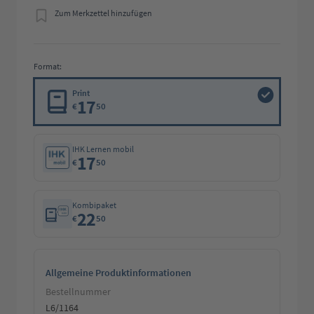
Zum Merkzettel hinzufügen
Format:
Print
17
€
50
IHK Lernen mobil
17
€
50
Kombipaket
22
€
50
Allgemeine Produktinformationen
Bestellnummer
L6/1164