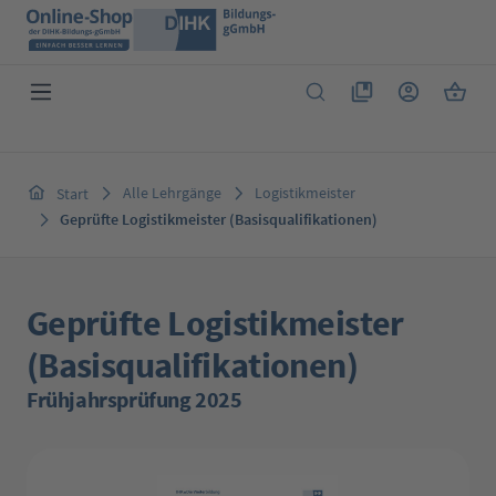
Zum Hauptinhalt springen
Du hast 0 Produkte 
Warenk
Alle Lehrgänge
Logistikmeister
Start
Geprüfte Logistikmeister (Basisqualifikationen)
Geprüfte Logistikmeister
(Basisqualifikationen)
Frühjahrsprüfung 2025
Bildergalerie überspringen