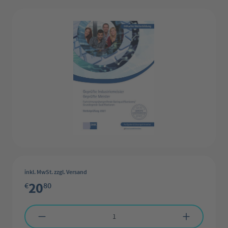
Bildergalerie überspringen
inkl. MwSt. zzgl. Versand
20
€
80
Produkt Anzahl: Gib den gewünschten Wert ein oder benutze die Schaltflächen 