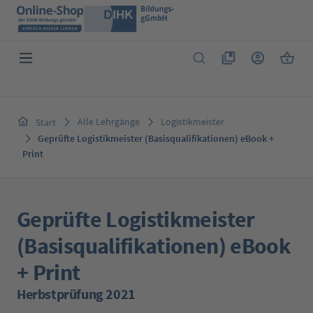
Zum Hauptinhalt springen
Du hast 0 Produkte 
Warenk
Alle Lehrgänge
Logistikmeister
Start
Geprüfte Logistikmeister (Basisqualifikationen) eBook +
Print
Geprüfte Logistikmeister
(Basisqualifikationen) eBook
+ Print
Herbstprüfung 2021