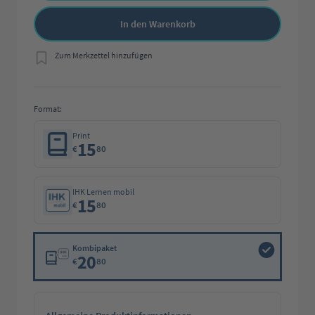
In den Warenkorb
Zum Merkzettel hinzufügen
Format:
Print
15
€
80
IHK Lernen mobil
15
€
80
Kombipaket
20
€
80