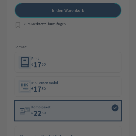
In den Warenkorb
Zum Merkzettel hinzufügen
Format:
Print
17
€
50
IHK Lernen mobil
17
€
50
Kombipaket
22
€
50