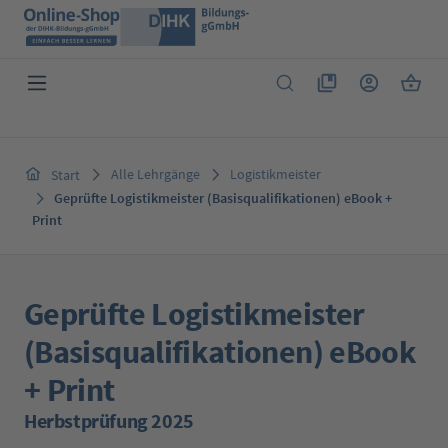
Zum Hauptinhalt springen
Du hast 0 Produkte 
Warenk
Alle Lehrgänge
Logistikmeister
Start
Geprüfte Logistikmeister (Basisqualifikationen) eBook +
Print
Geprüfte Logistikmeister
(Basisqualifikationen) eBook
+ Print
Herbstprüfung 2025