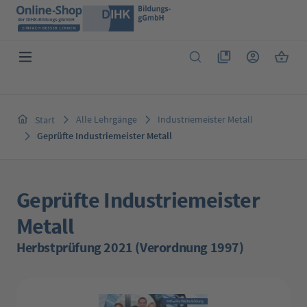
Zum Hauptinhalt springen
Du hast 0 Produkte 
Warenk
Alle Lehrgänge
Industriemeister Metall
Start
Geprüfte Industriemeister Metall
Geprüfte Industriemeister
Metall
Herbstprüfung 2021 (Verordnung 1997)
Bildergalerie überspringen