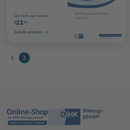
Regulärer Preis:
inkl. MwSt. zzgl. Versand
21
€
50
Details ansehen