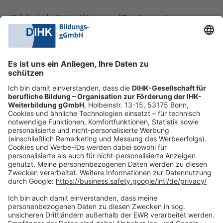
Telefonische Unterstützung und Beratung unter:
0228 6205 205
Mo.-Do.:
09:00-16:30 Uhr
Fr.:
09:00-14:00 Uhr
oder per E-Mail:
shop@dihk-bildung.shop
Vertrag widerrufen
Zahlungsarten
Social Media