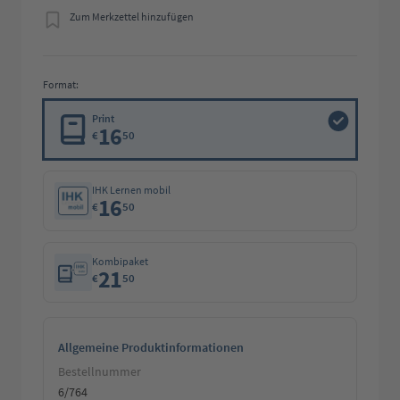
Zum Merkzettel hinzufügen
Format:
Print
16
€
50
IHK Lernen mobil
16
€
50
Kombipaket
21
€
50
Allgemeine Produktinformationen
Bestellnummer
6/764