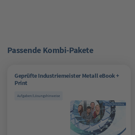
Passende Kombi-Pakete
Produktgalerie überspringen
Geprüfte Industriemeister Metall eBook +
Print
Aufgaben/Lösungshinweise