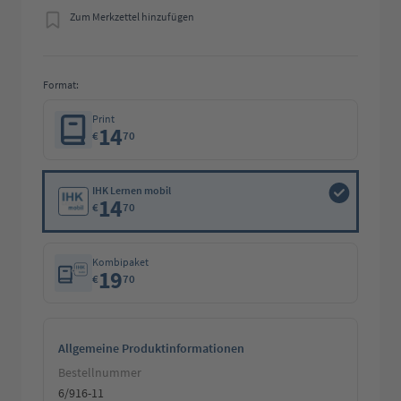
Zum Merkzettel hinzufügen
Format:
Print
14
€
70
IHK Lernen mobil
14
€
70
Kombipaket
19
€
70
Allgemeine Produktinformationen
Bestellnummer
6/916-11