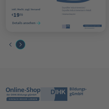
Regulärer Preis:
inkl. MwSt. zzgl. Versand
19
€
70
Details ansehen