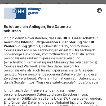
Telefonische Unterstützung und Beratung unter:
0228 6205 205
Mo.-Do.:
09:00-16:30 Uhr
Fr.:
09:00-14:00 Uhr
oder per E-Mail:
shop@dihk-bildung.shop
Vertrag widerrufen
Zahlungsarten
Social Media