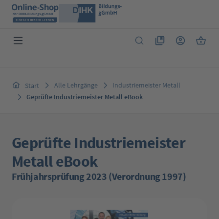
Zum Hauptinhalt springen
Du hast 0 Produkte 
Warenk
Alle Lehrgänge
Industriemeister Metall
Start
Geprüfte Industriemeister Metall eBook
Geprüfte Industriemeister
Metall eBook
Frühjahrsprüfung 2023 (Verordnung 1997)
Bildergalerie überspringen