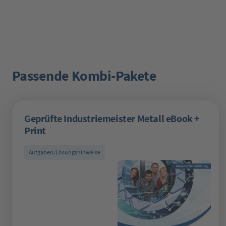
Passende Kombi-Pakete
Produktgalerie überspringen
Geprüfte Industriemeister Metall eBook +
Print
Aufgaben/Lösungshinweise