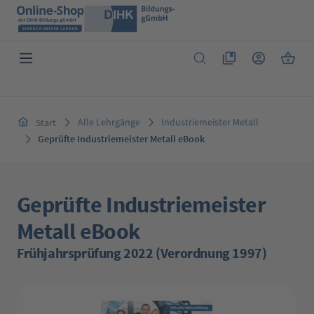
Zum Hauptinhalt springen
Du hast 0 Produkte 
Warenk
Alle Lehrgänge
Industriemeister Metall
Start
Geprüfte Industriemeister Metall eBook
Geprüfte Industriemeister
Metall eBook
Frühjahrsprüfung 2022 (Verordnung 1997)
Bildergalerie überspringen