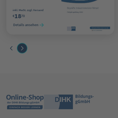
Regulärer Preis:
inkl. MwSt. zzgl. Versand
18
€
70
Details ansehen