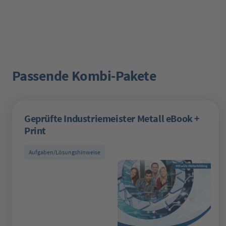
Passende Kombi-Pakete
Produktgalerie überspringen
Geprüfte Industriemeister Metall eBook +
Print
Aufgaben/Lösungshinweise