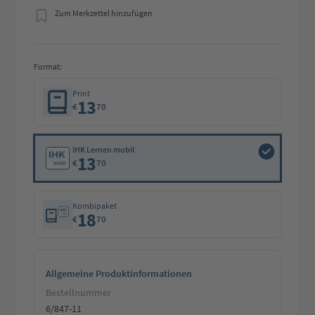
Zum Merkzettel hinzufügen
Format:
Print
13
€
70
IHK Lernen mobil
13
€
70
Kombipaket
18
€
70
Allgemeine Produktinformationen
Bestellnummer
6/847-11