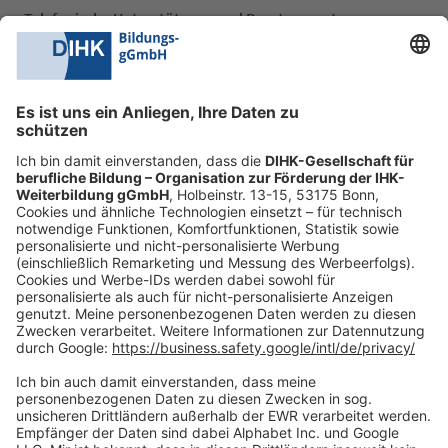
Telefonische Unterstützung und Beratung unter:
0228 6205 205
Mo.-Do.:
09:00-16:30 Uhr
Fr.:
09:00-14:00 Uhr
oder per E-Mail:
shop@dihk-bildung.shop
Vertrag widerrufen
Zahlungsarten
Social Media