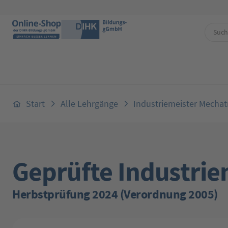
 Hauptinhalt springen
Zur Suche springen
Zur Hauptnavigation springen
Start
Alle Lehrgänge
Industriemeister Mechat
Geprüfte Industrie
Herbstprüfung 2024 (Verordnung 2005)
Bildergalerie überspringen