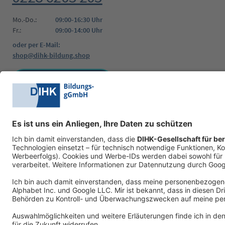
Mo.-Do.:
09:00-16:30 Uhr
Fr.:
09:00-14:00 Uhr
oder per E-Mail:
shop@dihk-bildung.shop
Vertrag widerrufen
Zahlungsarten
Social Media