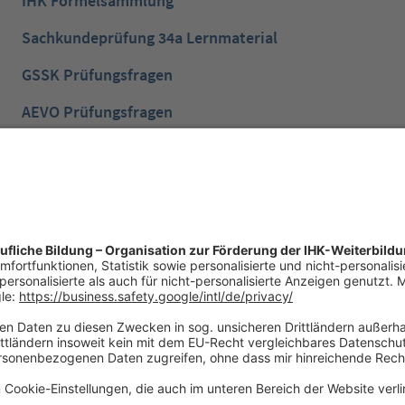
IHK Formelsammlung
Sachkundeprüfung 34a Lernmaterial
GSSK Prüfungsfragen
AEVO Prüfungsfragen
IHK Prüfungsvorbereitung
IHK Lernen mobil App
NTG Aufgaben mit Lösungen
NTG Industriemeister