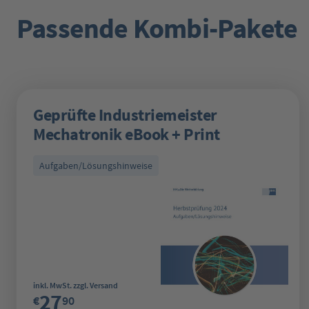
Passende Kombi-Pakete
Produktgalerie überspringen
Geprüfte Industriemeister
Mechatronik eBook + Print
Aufgaben/Lösungshinweise
Regulärer Preis:
inkl. MwSt. zzgl. Versand
27
€
90