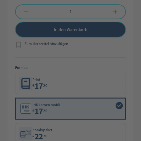
Produkt Anzahl: Gib den gewünschten Wert ein oder benutze die Schaltflächen 
In den Warenkorb
Zum Merkzettel hinzufügen
Format:
Print
17
€
20
IHK Lernen mobil
17
€
20
Kombipaket
22
€
20