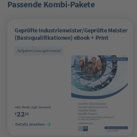
Passende Kombi-Pakete
Produktgalerie überspringen
Geprüfte Industriemeister/Geprüfte Meister
(Basisqualifikationen) eBook + Print
Aufgaben/Lösungshinweise
Regulärer Preis:
inkl. MwSt. zzgl. Versand
22
€
20
Details ansehen