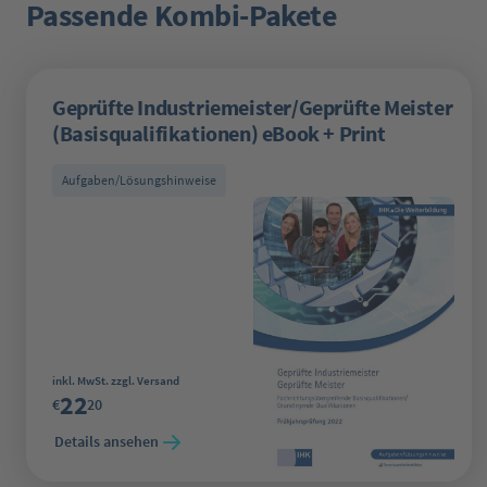
Passende Kombi-Pakete
Produktgalerie überspringen
Geprüfte Industriemeister/Geprüfte Meister
(Basisqualifikationen) eBook + Print
Aufgaben/Lösungshinweise
Regulärer Preis:
inkl. MwSt. zzgl. Versand
22
€
20
Details ansehen