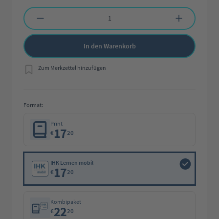
Produkt Anzahl: Gib den gewünschten Wert ein oder benutze die Schaltflächen 
In den Warenkorb
Zum Merkzettel hinzufügen
Format:
Print
17
€
20
IHK Lernen mobil
17
€
20
Kombipaket
22
€
20