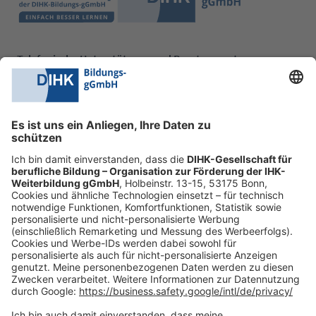
Telefonische Unterstützung und Beratung unter:
0228 6205 205
Mo.-Do.:
09:00-16:30 Uhr
Fr.:
09:00-14:00 Uhr
oder per E-Mail:
shop@dihk-bildung.shop
Vertrag widerrufen
Zahlungsarten
Social Media