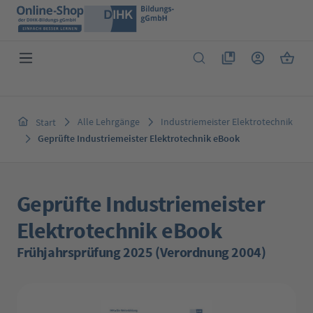
Zum Hauptinhalt springen
Du hast 0 Produkte 
Warenk
Alle Lehrgänge
Industriemeister Elektrotechnik
Start
Geprüfte Industriemeister Elektrotechnik eBook
Geprüfte Industriemeister
Elektrotechnik eBook
Frühjahrsprüfung 2025 (Verordnung 2004)
Bildergalerie überspringen