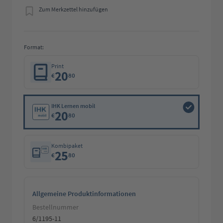
Zum Merkzettel hinzufügen
Format:
Print
20
€
80
IHK Lernen mobil
20
€
80
Kombipaket
25
€
80
Allgemeine Produktinformationen
Bestellnummer
6/1195-11