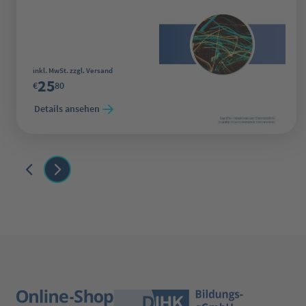
Regulärer Preis:
inkl. MwSt. zzgl. Versand
25
€
80
Details ansehen