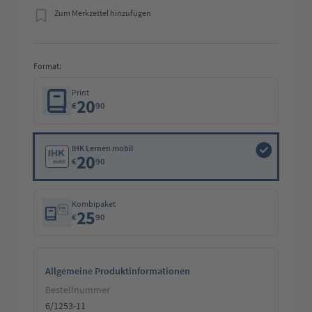
Zum Merkzettel hinzufügen
Format:
Print
20
€
90
IHK Lernen mobil
20
€
90
Kombipaket
25
€
90
Allgemeine Produktinformationen
Bestellnummer
6/1253-11