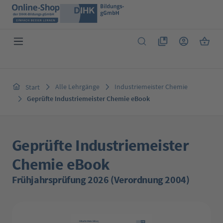
Zum Hauptinhalt springen
Du hast 0 Produkte 
Warenk
Alle Lehrgänge
Industriemeister Chemie
Start
Geprüfte Industriemeister Chemie eBook
Geprüfte Industriemeister
Chemie eBook
Frühjahrsprüfung 2026 (Verordnung 2004)
Bildergalerie überspringen