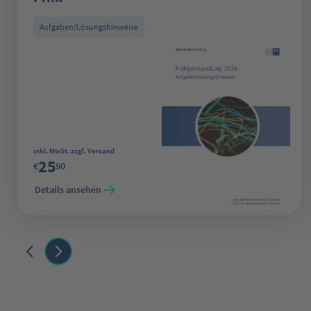
Aufgaben/Lösungshinweise
Regulärer Preis:
inkl. MwSt. zzgl. Versand
25
€
90
Details ansehen