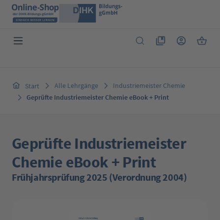
Zum Hauptinhalt springen
Du hast 0 Produkte 
Warenk
Alle Lehrgänge
Industriemeister Chemie
Start
Geprüfte Industriemeister Chemie eBook + Print
Geprüfte Industriemeister
Chemie eBook + Print
Frühjahrsprüfung 2025 (Verordnung 2004)
Bildergalerie überspringen