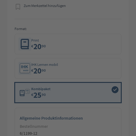
Zum Merkzettel hinzufügen
Format:
Print
20
€
90
IHK Lernen mobil
20
€
90
Kombipaket
25
€
90
Allgemeine Produktinformationen
Bestellnummer
6/1199-12