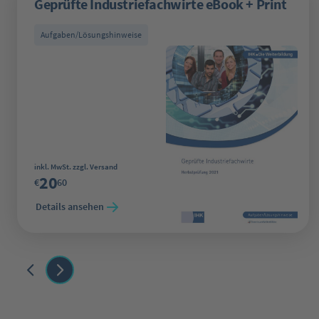
Geprüfte Industriefachwirte eBook + Print
Aufgaben/Lösungshinweise
Regulärer Preis:
inkl. MwSt. zzgl. Versand
20
€
60
Details ansehen