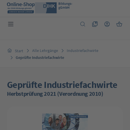
Zum Hauptinhalt springen
Du hast 0 Produkte 
Warenk
Alle Lehrgänge
Industriefachwirte
Start
Geprüfte Industriefachwirte
Geprüfte Industriefachwirte
Herbstprüfung 2021 (Verordnung 2010)
Bildergalerie überspringen