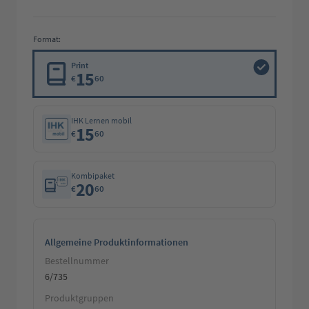
Format:
Print
15
€
60
IHK Lernen mobil
15
€
60
Kombipaket
20
€
60
Allgemeine Produktinformationen
Bestellnummer
6/735
Produktgruppen