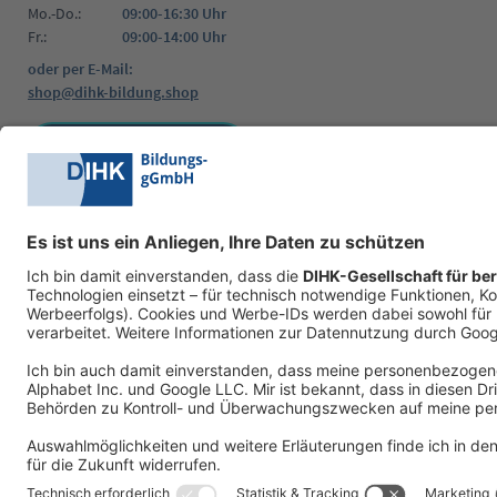
Mo.-Do.:
09:00-16:30 Uhr
Fr.:
09:00-14:00 Uhr
oder per E-Mail:
shop@dihk-bildung.shop
Vertrag widerrufen
Zahlungsarten
Social Media