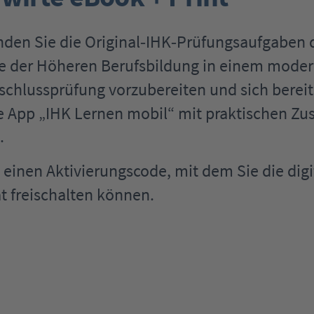
den Sie die Original
IHK
Prüfungsaufgaben d
‐
‐
e der Höheren Berufsbildung in einem modern
chlussprüfung vorzubereiten und sich bereits
ie App
„
IHK Lernen mobil
“
mit praktischen Zu
.
 einen Aktivierungscode, mit dem Sie die di
t freischalten können.