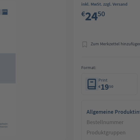
inkl. MwSt. zzgl. Versand
24
€
50
Zum Merkzettel hinzufüge
Format:
Print
19
€
50
Allgemeine Produkti
Bestellnummer
Produktgruppen