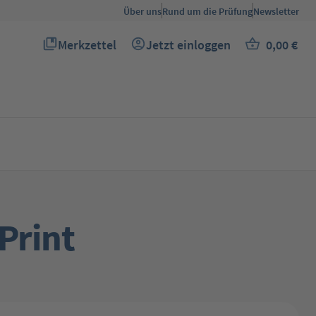
Über uns
Rund um die Prüfung
Newsletter
Merkzettel
Jetzt einloggen
0,00 €
Du hast 0 Produkte auf dem Merkzettel
Warenkor
Print