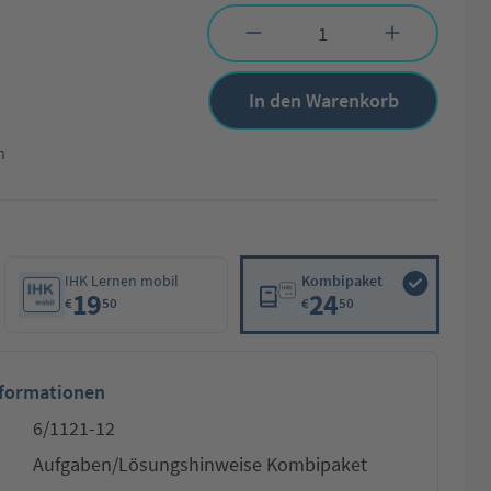
Produkt Anzahl: Gib den gewünschten Wert 
In den Warenkorb
n
IHK Lernen mobil
Kombipaket
19
24
€
50
€
50
nformationen
6/1121-12
Aufgaben/Lösungshinweise Kombipaket