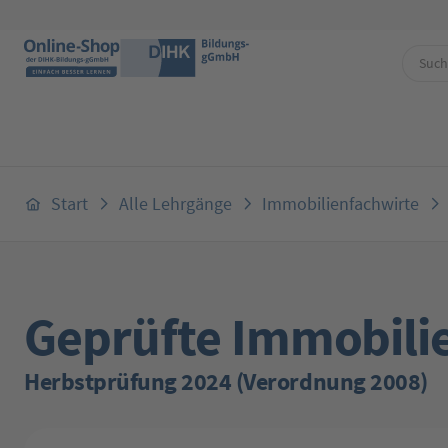
 Hauptinhalt springen
Zur Suche springen
Zur Hauptnavigation springen
Start
Alle Lehrgänge
Immobilienfachwirte
Geprüfte Immobilie
Herbstprüfung 2024 (Verordnung 2008)
Bildergalerie überspringen