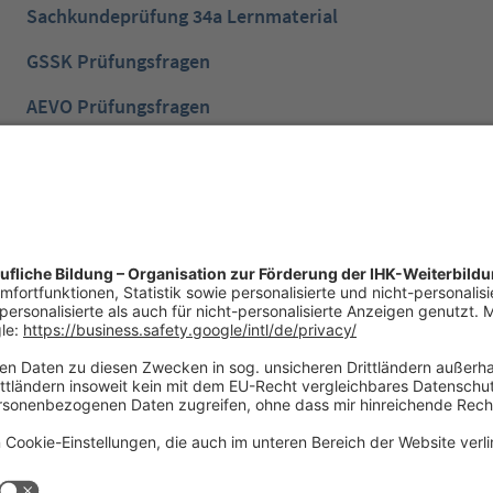
Sachkundeprüfung 34a Lernmaterial
GSSK Prüfungsfragen
AEVO Prüfungsfragen
IHK Prüfungsvorbereitung
IHK Lernen mobil App
NTG Aufgaben mit Lösungen
NTG Industriemeister