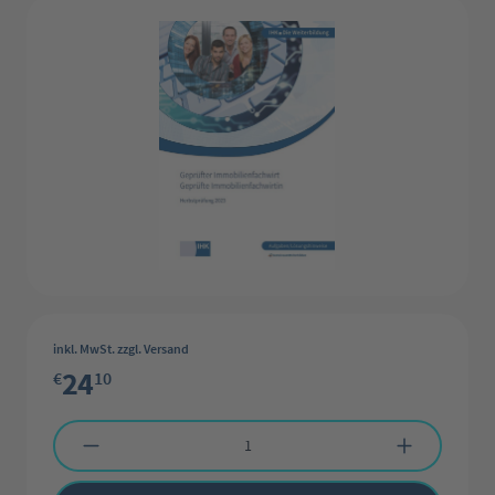
inkl. MwSt. zzgl. Versand
24
€
10
Produkt Anzahl: Gib den gewünschten Wert ein oder benutze die Schaltflächen 