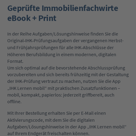
Geprüfte Immobilienfachwirte
eBook + Print
In der Reihe Aufgaben/Lösungshinweise finden Sie die
Original
IHK
Pr
ü
fungsaufgaben der vergangenen Herbst-
‐
‐
und Frühjahrsprüfungen für alle IHK
Abschl
ü
sse der
‐
H
ö
heren Berufsbildung in einem modernen, digitalen
Format.
Um sich optimal auf die bevorstehende Abschlussprüfung
vorzubereiten und sich bereits frühzeitig mit der Gestaltung
der IHK
Pr
ü
fung vertraut zu machen, nutzen Sie die App
‐
„
IHK Lernen mobil
“
mit praktischen Zusatzfunktionen –
mobil, kompakt, papierlos: jederzeit griffbereit, auch
offline.
Mit Ihrer Bestellung erhalten Sie per E
Mail einen
‐
Aktivierungscode, mit dem Sie die digitalen
Aufgaben/Lösungshinweise in der App „IHK Lernen mobil“
auf Ihrem Endgerät freischalten können.