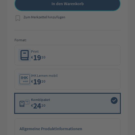
In den Warenkorb
Zum Merkzettel hinzufügen
Format:
Print
19
€
10
IHK Lernen mobil
19
€
10
Kombipaket
24
€
10
Allgemeine Produktinformationen