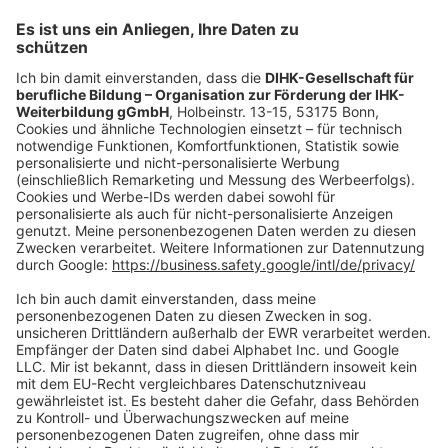
Mo.-Do.:
09:00-16:30 Uhr
Fr.:
09:00-14:00 Uhr
oder per E-Mail:
shop@dihk-bildung.shop
Vertrag widerrufen
Zahlungsarten
Social Media
Oft Gesucht