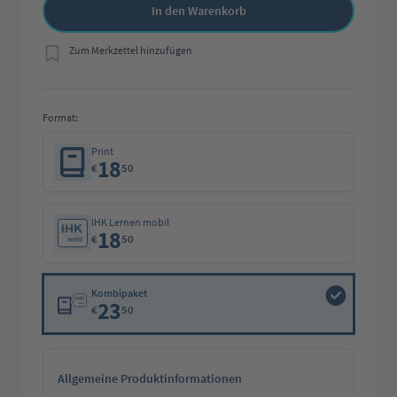
In den Warenkorb
Zum Merkzettel hinzufügen
Format:
Print
18
€
50
IHK Lernen mobil
18
€
50
Kombipaket
23
€
50
Allgemeine Produktinformationen