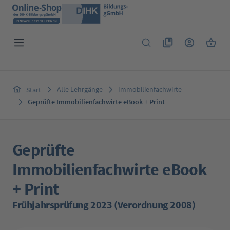
Zum Hauptinhalt springen
Du hast 0 Produkte 
Warenk
Alle Lehrgänge
Immobilienfachwirte
Start
Geprüfte Immobilienfachwirte eBook + Print
Geprüfte
Immobilienfachwirte eBook
+ Print
Frühjahrsprüfung 2023 (Verordnung 2008)
Bildergalerie überspringen