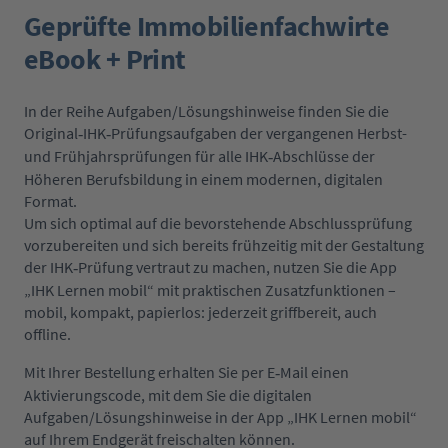
Geprüfte Immobilienfachwirte
eBook + Print
In der Reihe Aufgaben/Lösungshinweise finden Sie die
Original
IHK
Pr
ü
fungsaufgaben der vergangenen Herbst-
‐
‐
und Frühjahrsprüfungen für alle IHK
Abschl
ü
sse der
‐
H
ö
heren Berufsbildung in einem modernen, digitalen
Format.
Um sich optimal auf die bevorstehende Abschlussprüfung
vorzubereiten und sich bereits frühzeitig mit der Gestaltung
der IHK
Pr
ü
fung vertraut zu machen, nutzen Sie die App
‐
„
IHK Lernen mobil
“
mit praktischen Zusatzfunktionen –
mobil, kompakt, papierlos: jederzeit griffbereit, auch
offline.
Mit Ihrer Bestellung erhalten Sie per E
Mail einen
‐
Aktivierungscode, mit dem Sie die digitalen
Aufgaben/Lösungshinweise in der App „IHK Lernen mobil“
auf Ihrem Endgerät freischalten können.