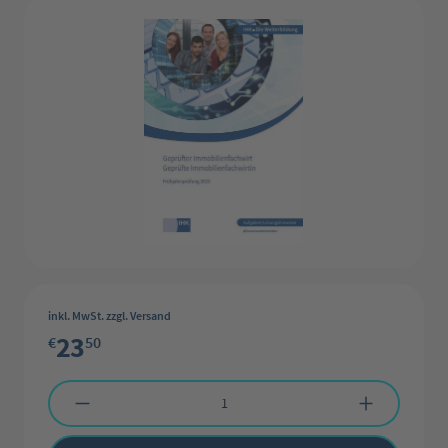
inkl. MwSt. zzgl. Versand
23
€
50
Produkt Anzahl: Gib den gewünschten Wert ein oder benutze die Schaltflächen 