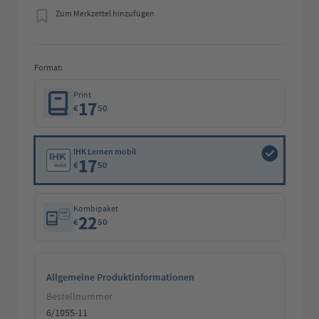
Zum Merkzettel hinzufügen
Format:
Print
17
€
50
IHK Lernen mobil
17
€
50
Kombipaket
22
€
50
Allgemeine Produktinformationen
Bestellnummer
6/1055-11