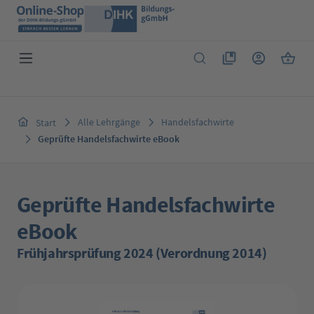
Zum Hauptinhalt springen
Du hast 0 Produkte 
Warenk
Alle Lehrgänge
Handelsfachwirte
Start
Geprüfte Handelsfachwirte eBook
Geprüfte Handelsfachwirte
eBook
Frühjahrsprüfung 2024 (Verordnung 2014)
Bildergalerie überspringen