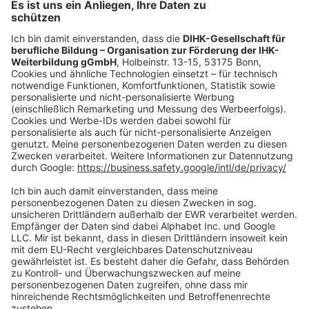
Fr.:
09:00-14:00 Uhr
oder per E-Mail:
shop@dihk-bildung.shop
Vertrag widerrufen
Zahlungsarten
Social Media
Oft Gesucht