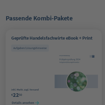
Passende Kombi-Pakete
Produktgalerie überspringen
Geprüfte Handelsfachwirte eBook + Print
Aufgaben/Lösungshinweise
Regulärer Preis:
inkl. MwSt. zzgl. Versand
22
€
50
Details ansehen