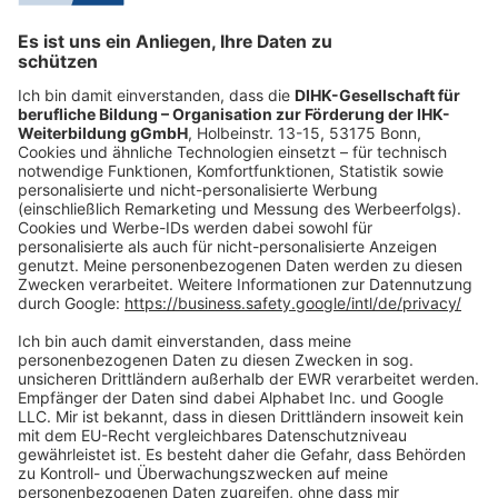
Mo.-Do.:
09:00-16:30 Uhr
Fr.:
09:00-14:00 Uhr
oder per E-Mail:
shop@dihk-bildung.shop
Vertrag widerrufen
Zahlungsarten
Social Media
Oft Gesucht