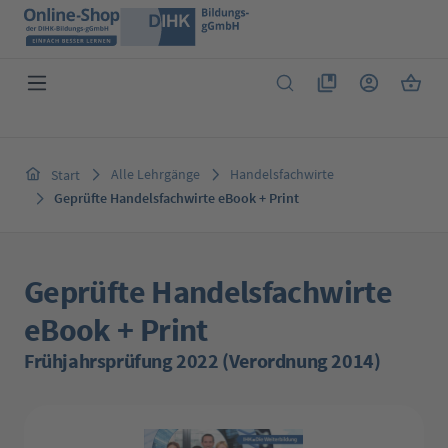
Zum Hauptinhalt springen
Du hast 0 Produkte 
Warenk
Alle Lehrgänge
Handelsfachwirte
Start
Geprüfte Handelsfachwirte eBook + Print
Geprüfte Handelsfachwirte
eBook + Print
Frühjahrsprüfung 2022 (Verordnung 2014)
Bildergalerie überspringen