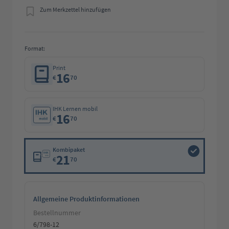
Zum Merkzettel hinzufügen
Format:
Print
16
€
70
IHK Lernen mobil
16
€
70
Kombipaket
21
€
70
Allgemeine Produktinformationen
Bestellnummer
6/798-12