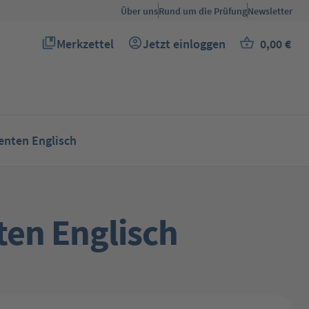
Über uns
Rund um die Prüfung
Newsletter
Merkzettel
Jetzt einloggen
0,00 €
Du hast 0 Produkte auf dem Merkzettel
Warenkor
nten Englisch
en Englisch