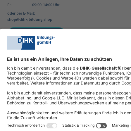
Fr.:
09:00-14:00 Uhr
oder per E-Mail:
shop@dihk-bildung.shop
Vertrag widerrufen
Zahlungsarten
Social Media