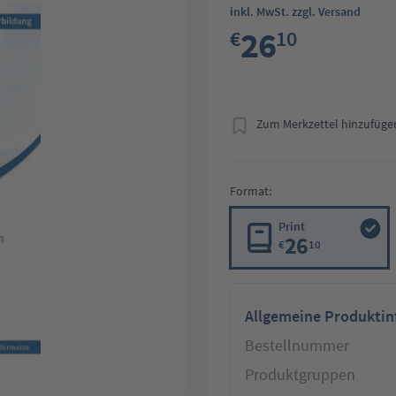
inkl. MwSt. zzgl. Versand
26
€
10
Zum Merkzettel hinzufüge
Format:
Print
26
€
10
Allgemeine Produkti
Bestellnummer
Produktgruppen