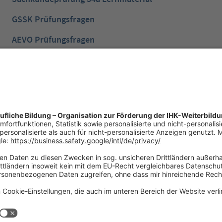
GSSK Prüfungsfragen
AEVO Prüfungsfragen
IHK Prüfungsvorbereitung
IHK Lernen mobil App
NTG Aufgaben mit Lösungen
NTG Industriemeister