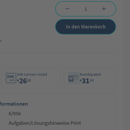
Produkt Anzahl: Gib den gewünschten Wert 
In den Warenkorb
n
IHK Lernen mobil
Kombipaket
26
31
€
10
€
10
nformationen
6/956
Aufgaben/Lösungshinweise Print