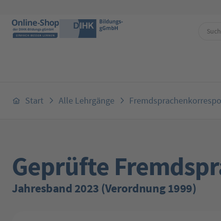
 Hauptinhalt springen
Zur Suche springen
Zur Hauptnavigation springen
Start
Alle Lehrgänge
Fremdsprachenkorrespo
Geprüfte Fremdspr
Jahresband 2023 (Verordnung 1999)
Bildergalerie überspringen