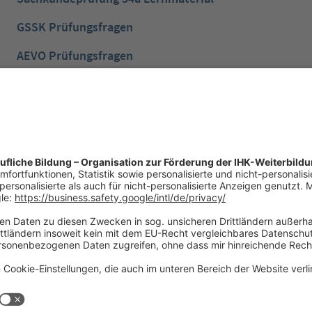
GSSK Prüfungsfragen
AEVO Prüfungsfragen
IHK Prüfungsvorbereitung
IHK Lernen mobil App
NTG Aufgaben mit Lösungen
NTG Industriemeister