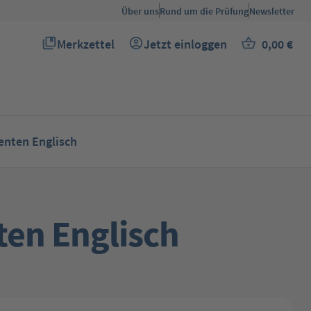
Über uns
Rund um die Prüfung
Newsletter
Merkzettel
Jetzt einloggen
0,00 €
Du hast 0 Produkte auf dem Merkzettel
Warenkor
nten Englisch
en Englisch