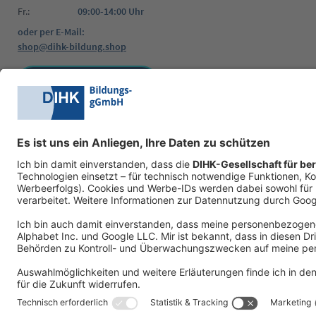
Fr.:
09:00-14:00 Uhr
oder per E-Mail:
shop@dihk-bildung.shop
Vertrag widerrufen
Zahlungsarten
Social Media