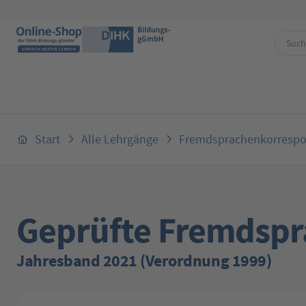
 Hauptinhalt springen
Zur Suche springen
Zur Hauptnavigation springen
Start
Alle Lehrgänge
Fremdsprachenkorrespo
Geprüfte Fremdspr
Jahresband 2021 (Verordnung 1999)
Bildergalerie überspringen