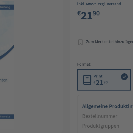
inkl. MwSt. zzgl. Versand
21
€
90
Zum Merkzettel hinzufüge
Format:
Print
21
€
90
Allgemeine Produkti
Bestellnummer
Produktgruppen