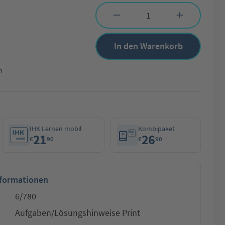
Produkt Anzahl: Gib den gewünschten Wert 
In den Warenkorb
n
IHK Lernen mobil
Kombipaket
21
26
€
90
€
90
nformationen
6/780
Aufgaben/Lösungshinweise Print