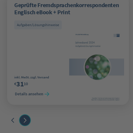
Geprüfte Fremdsprachenkorrespondenten
Englisch eBook + Print
Aufgaben/Lösungshinweise
Regulärer Preis:
inkl. MwSt. zzgl. Versand
31
€
10
Details ansehen