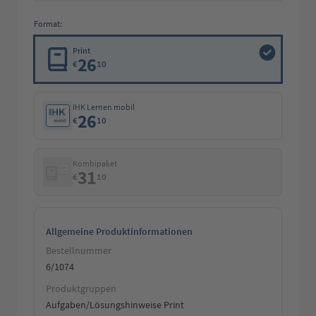
Format:
Print
26
€
10
IHK Lernen mobil
26
€
10
Kombipaket
31
€
10
Allgemeine Produktinformationen
Bestellnummer
6/1074
Produktgruppen
Aufgaben/Lösungshinweise Print