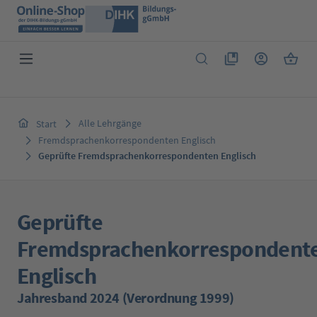
Zum Hauptinhalt springen
Du hast 0 Produkte 
Warenk
Alle Lehrgänge
Start
Fremdsprachenkorrespondenten Englisch
Geprüfte Fremdsprachenkorrespondenten Englisch
Geprüfte
Fremdsprachenkorrespondent
Englisch
Jahresband 2024 (Verordnung 1999)