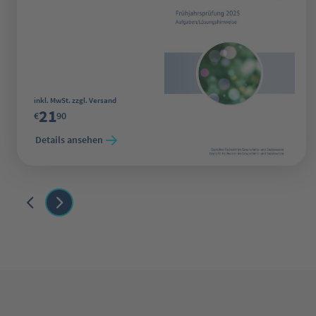
Regulärer Preis:
inkl. MwSt. zzgl. Versand
21
€
90
Details ansehen