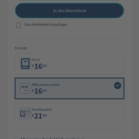
In den Warenkorb
Zum Merkzettel hinzufügen
Format:
Print
16
€
90
IHK Lernen mobil
16
€
90
Kombipaket
21
€
90