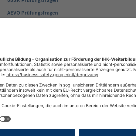
GSSK Prüfungsfragen
AEVO Prüfungsfragen
IHK Prüfungsvorbereitung
IHK Lernen mobil App
NTG Aufgaben mit Lösungen
NTG Industriemeister
iderrufsrecht
Versandinformationen
Zahlungsinformationen
Abonnements hier kündigen
Cookie-Einstellungen