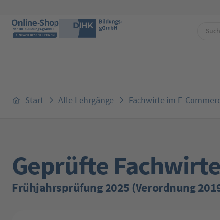
 Hauptinhalt springen
Zur Suche springen
Zur Hauptnavigation springen
Start
Alle Lehrgänge
Fachwirte im E-Commer
Geprüfte Fachwirt
Frühjahrsprüfung 2025 (Verordnung 201
Bildergalerie überspringen