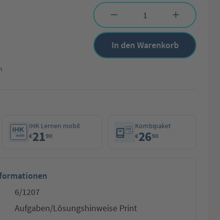
Produkt Anzahl: Gib den gewünschten Wert 
In den Warenkorb
n
IHK Lernen mobil
Kombipaket
21
26
€
90
€
90
nformationen
6/1207
Aufgaben/Lösungshinweise Print