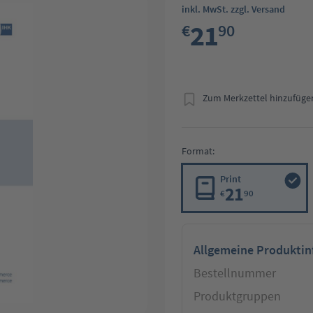
inkl. MwSt. zzgl. Versand
21
€
90
Zum Merkzettel hinzufüge
Format:
Print
21
€
90
Allgemeine Produkti
Bestellnummer
Produktgruppen