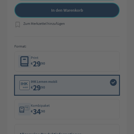
In den Warenkorb
Zum Merkzettel hinzufügen
Format:
Print
29
€
90
IHK Lernen mobil
29
€
90
Kombipaket
34
€
90