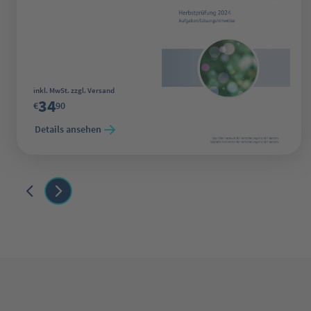
Regulärer Preis:
inkl. MwSt. zzgl. Versand
34
€
90
Details ansehen