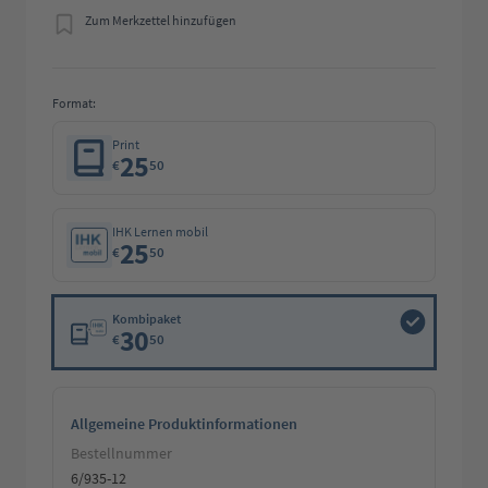
Zum Merkzettel hinzufügen
Format:
Print
25
€
50
IHK Lernen mobil
25
€
50
Kombipaket
30
€
50
Allgemeine Produktinformationen
Bestellnummer
6/935-12