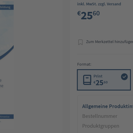
inkl. MwSt. zzgl. Versand
25
€
60
Zum Merkzettel hinzufüge
Format:
Print
25
€
60
Allgemeine Produkti
Bestellnummer
Produktgruppen