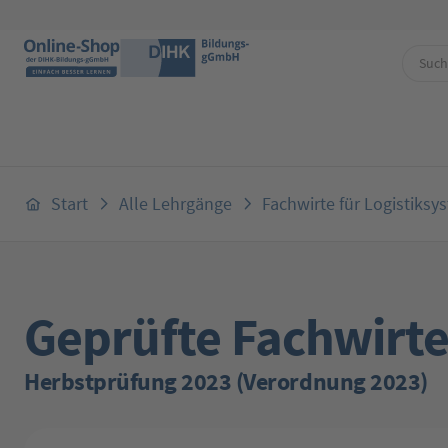
 Hauptinhalt springen
Zur Suche springen
Zur Hauptnavigation springen
Start
Alle Lehrgänge
Fachwirte für Logistiksy
Geprüfte Fachwirte
Herbstprüfung 2023 (Verordnung 2023)
Bildergalerie überspringen