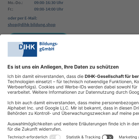
Mo.-Do.:
09:00-16:30 Uhr
Fr.:
09:00-14:00 Uhr
oder per E-Mail:
shop@dihk-bildung.shop
Vertrag widerrufen
Zahlungsarten
Social Media