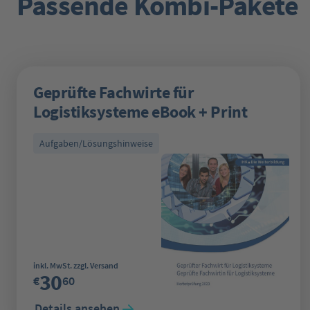
Passende Kombi-Pakete
Geprüfte Fachwirte für
Logistiksysteme eBook + Print
Aufgaben/Lösungshinweise
Regulärer Preis:
inkl. MwSt. zzgl. Versand
30
€
60
Details ansehen