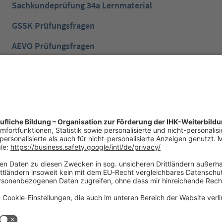
Sachkundeprüfung 34a Lernmaterial
GSSK Prüfungsfragen
AEVO Prüfungsfragen
IHK Prüfungsvorbereitung
IHK Lernen mobil App
NTG Aufgaben mit Lösungen
NTG Industriemeister