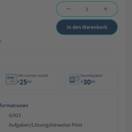
Produkt Anzahl: Gib den gewünschten Wert 
In den Warenkorb
n
IHK Lernen mobil
Kombipaket
25
30
€
60
€
60
nformationen
6/921
Aufgaben/Lösungshinweise Print