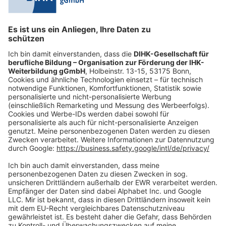
0228 6205 205
Mo.-Do.:
09:00-16:30 Uhr
Fr.:
09:00-14:00 Uhr
oder per E-Mail:
shop@dihk-bildung.shop
Vertrag widerrufen
Zahlungsarten
Social Media