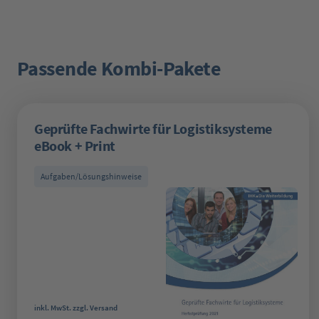
Passende Kombi-Pakete
Produktgalerie überspringen
Geprüfte Fachwirte für Logistiksysteme
eBook + Print
Aufgaben/Lösungshinweise
Regulärer Preis:
inkl. MwSt. zzgl. Versand