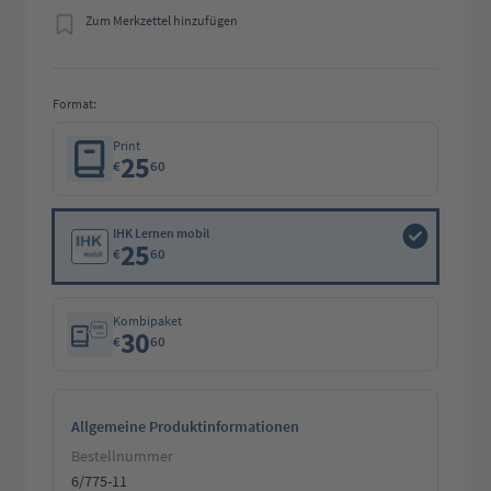
Zum Merkzettel hinzufügen
Format:
Print
25
€
60
IHK Lernen mobil
25
€
60
Kombipaket
30
€
60
Allgemeine Produktinformationen
Bestellnummer
6/775-11