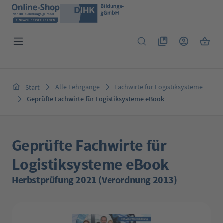
Zum Hauptinhalt springen
Du hast 0 Produkte 
Warenk
Alle Lehrgänge
Fachwirte für Logistiksysteme
Start
Geprüfte Fachwirte für Logistiksysteme eBook
Geprüfte Fachwirte für
Logistiksysteme eBook
Herbstprüfung 2021 (Verordnung 2013)
Bildergalerie überspringen