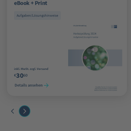
eBook + Print
Aufgaben/Lösungshinweise
Regulärer Preis:
inkl. MwSt. zzgl. Versand
30
€
60
Details ansehen