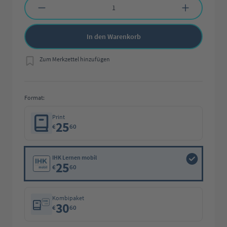
In den Warenkorb
Zum Merkzettel hinzufügen
Format:
Print
25
€
60
IHK Lernen mobil
25
€
60
Kombipaket
30
€
60