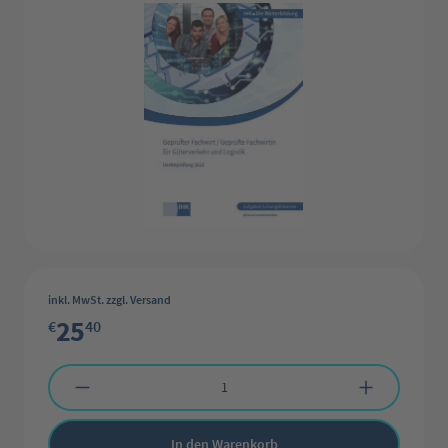
inkl. MwSt. zzgl. Versand
25
€
40
Produkt Anzahl: Gib den gewünschten Wert ein oder benutze die Schaltflächen 
In den Warenkorb