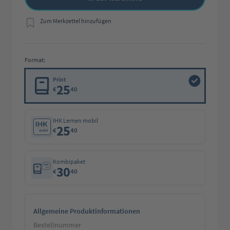
Zum Merkzettel hinzufügen
Format:
Print
25
€
40
IHK Lernen mobil
25
€
40
Kombipaket
30
€
40
Allgemeine Produktinformationen
Bestellnummer