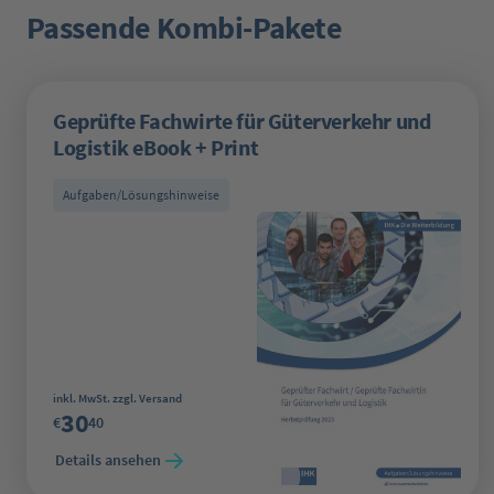
Passende Kombi-Pakete
Produktgalerie überspringen
Geprüfte Fachwirte für Güterverkehr und
Logistik eBook + Print
Aufgaben/Lösungshinweise
Regulärer Preis:
inkl. MwSt. zzgl. Versand
30
€
40
Details ansehen