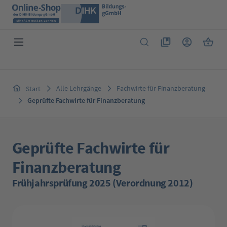
Zum Hauptinhalt springen
Du hast 0 Produkte 
Warenk
Alle Lehrgänge
Fachwirte für Finanzberatung
Start
Geprüfte Fachwirte für Finanzberatung
Geprüfte Fachwirte für
Finanzberatung
Frühjahrsprüfung 2025 (Verordnung 2012)
Bildergalerie überspringen