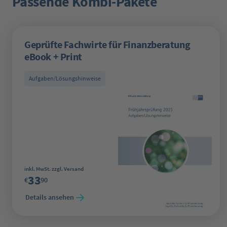
Passende Kombi-Pakete
Geprüfte Fachwirte für Finanzberatung
eBook + Print
Aufgaben/Lösungshinweise
Regulärer Preis:
inkl. MwSt. zzgl. Versand
33
€
90
Details ansehen