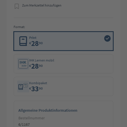
Zum Merkzettel hinzufügen
Format:
Print
28
€
90
IHK Lernen mobil
28
€
90
Kombipaket
33
€
90
Allgemeine Produktinformationen
Bestellnummer
6/1167