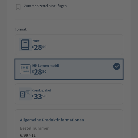
Zum Merkzettel hinzufügen
Format:
Print
28
€
50
IHK Lernen mobil
28
€
50
Kombipaket
33
€
50
Allgemeine Produktinformationen
Bestellnummer
6/997-11