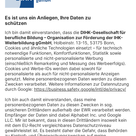
0228 6205 205
Mo.-Do.:
09:00-16:30 Uhr
Fr.:
09:00-14:00 Uhr
oder per E-Mail:
shop@dihk-bildung.shop
Vertrag widerrufen
Zahlungsarten
Social Media