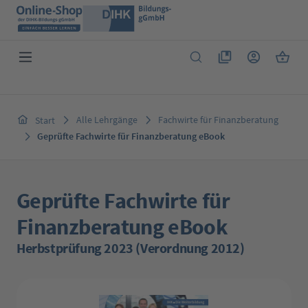
Zum Hauptinhalt springen
Du hast 0 Produkte 
Warenk
Alle Lehrgänge
Fachwirte für Finanzberatung
Start
Geprüfte Fachwirte für Finanzberatung eBook
Geprüfte Fachwirte für
Finanzberatung eBook
Herbstprüfung 2023 (Verordnung 2012)
Bildergalerie überspringen