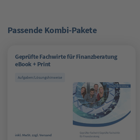
Passende Kombi-Pakete
Produktgalerie überspringen
Geprüfte Fachwirte für Finanzberatung
eBook + Print
Aufgaben/Lösungshinweise
Regulärer Preis:
inkl. MwSt. zzgl. Versand