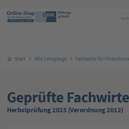
 Hauptinhalt springen
Zur Suche springen
Zur Hauptnavigation springen
Start
Alle Lehrgänge
Fachwirte für Finanzber
Geprüfte Fachwirte
Herbstprüfung 2025 (Verordnung 2012)
Bildergalerie überspringen