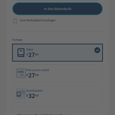
In den Warenkorb
Zum Merkzettel hinzufügen
Format:
Print
27
€
60
IHK Lernen mobil
27
€
60
Kombipaket
32
€
60