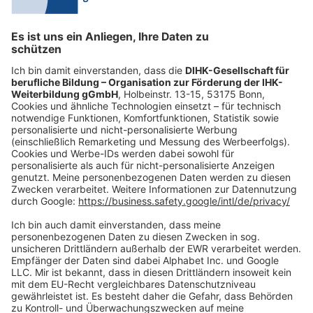
Mo.-Do.:
09:00-16:30 Uhr
Fr.:
09:00-14:00 Uhr
oder per E-Mail:
shop@dihk-bildung.shop
Vertrag widerrufen
Zahlungsarten
Social Media
Oft Gesucht