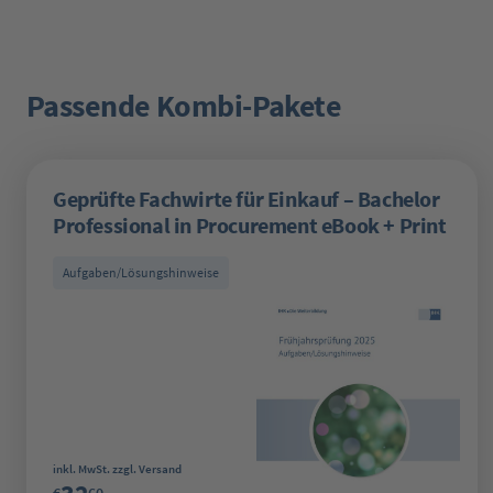
Passende Kombi-Pakete
Produktgalerie überspringen
Geprüfte Fachwirte für Einkauf – Bachelor
Professional in Procurement eBook + Print
Aufgaben/Lösungshinweise
Regulärer Preis:
inkl. MwSt. zzgl. Versand