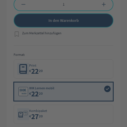
In den Warenkorb
Zum Merkzettel hinzufügen
Format:
Print
22
€
20
IHK Lernen mobil
22
€
20
Kombipaket
27
€
20