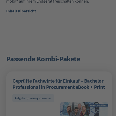
mobil“ auf Ihrem Endgerät freischalten können.
Inhaltsübersicht
Passende Kombi-Pakete
Produktgalerie überspringen
Geprüfte Fachwirte für Einkauf – Bachelor
Professional in Procurement eBook + Print
Aufgaben/Lösungshinweise