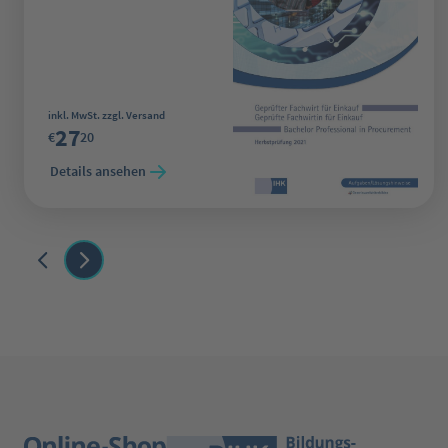
Regulärer Preis:
inkl. MwSt. zzgl. Versand
27
€
20
Details ansehen