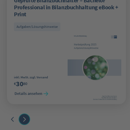
Geprüfte Bilanzbuchhalter – Bachelor
Professional in Bilanzbuchhaltung eBook +
Print
Aufgaben/Lösungshinweise
Regulärer Preis:
inkl. MwSt. zzgl. Versand
30
€
80
Details ansehen