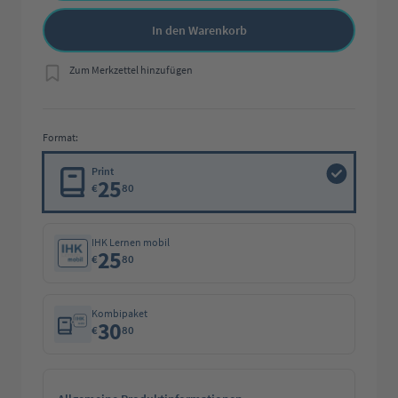
In den Warenkorb
Zum Merkzettel hinzufügen
Format:
Print
25
€
80
IHK Lernen mobil
25
€
80
Kombipaket
30
€
80