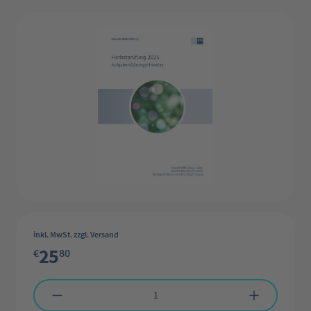
Bildergalerie überspringen
inkl. MwSt. zzgl. Versand
25
€
80
Produkt Anzahl: Gib den gewünschten Wert ein oder benutze die Schaltflächen 