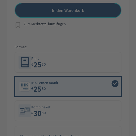
In den Warenkorb
Zum Merkzettel hinzufügen
Format:
Print
25
€
80
IHK Lernen mobil
25
€
80
Kombipaket
30
€
80