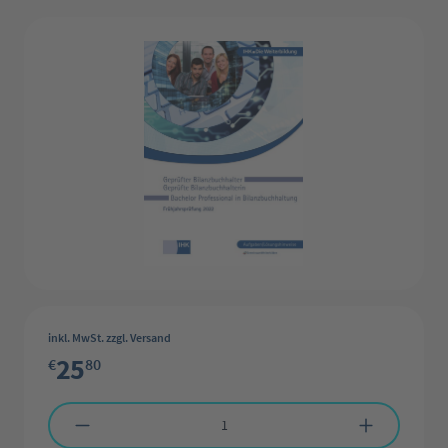
Bildergalerie überspringen
inkl. MwSt. zzgl. Versand
25
€
80
Produkt Anzahl: Gib den gewünschten Wert ein oder benutze die Schaltflächen 