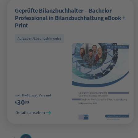
Geprüfte Bilanzbuchhalter – Bachelor
Professional in Bilanzbuchhaltung eBook +
Print
Aufgaben/Lösungshinweise
Regulärer Preis:
inkl. MwSt. zzgl. Versand
30
€
80
Details ansehen