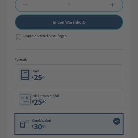
In den Warenkorb
Zum Merkzettel hinzufügen
Format:
Print
25
€
80
IHK Lernen mobil
25
€
80
Kombipaket
30
€
80