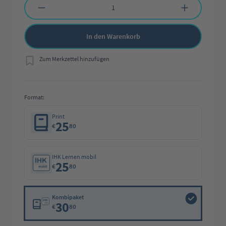
In den Warenkorb
Zum Merkzettel hinzufügen
Format:
Print
25
€
80
IHK Lernen mobil
25
€
80
Kombipaket
30
€
80