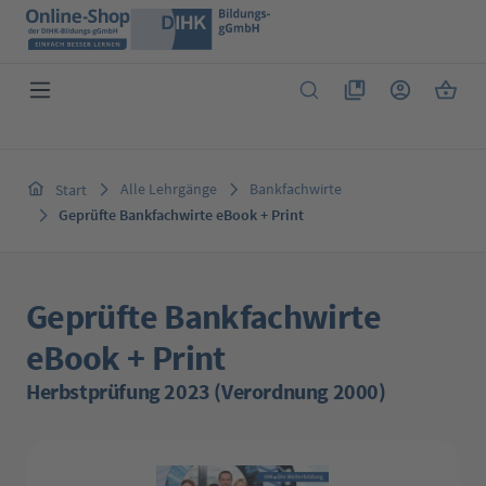
Zum Hauptinhalt springen
Du hast 0 Produkte 
Warenk
Alle Lehrgänge
Bankfachwirte
Start
Geprüfte Bankfachwirte eBook + Print
Geprüfte Bankfachwirte
eBook + Print
Herbstprüfung 2023 (Verordnung 2000)
Bildergalerie überspringen