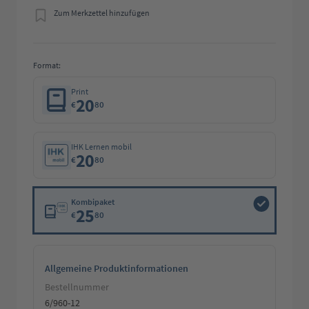
Zum Merkzettel hinzufügen
Format:
Print
20
€
80
IHK Lernen mobil
20
€
80
Kombipaket
25
€
80
Allgemeine Produktinformationen
Bestellnummer
6/960-12