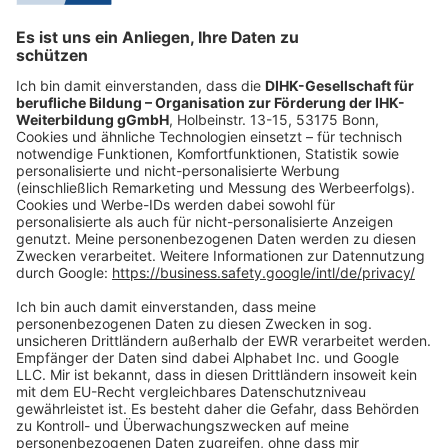
Mo.-Do.:
09:00-16:30 Uhr
Fr.:
09:00-14:00 Uhr
oder per E-Mail:
shop@dihk-bildung.shop
Vertrag widerrufen
Zahlungsarten
Social Media
Oft Gesucht