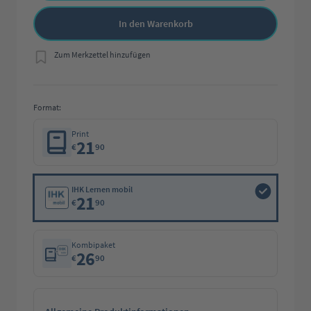
In den Warenkorb
Zum Merkzettel hinzufügen
Format:
Print
21
€
90
IHK Lernen mobil
21
€
90
Kombipaket
26
€
90