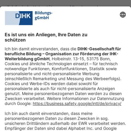
Telefonische Unterstützung und Beratung unter:
0228 6205 205
Mo.-Do.:
09:00-16:30 Uhr
Fr.:
09:00-14:00 Uhr
oder per E-Mail:
shop@dihk-bildung.shop
Vertrag widerrufen
Zahlungsarten
Social Media