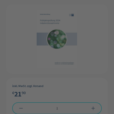
Bildergalerie überspringen
inkl. MwSt. zzgl. Versand
21
€
90
Produkt Anzahl: Gib den gewünschten Wert ein oder benutze die Schaltflächen 