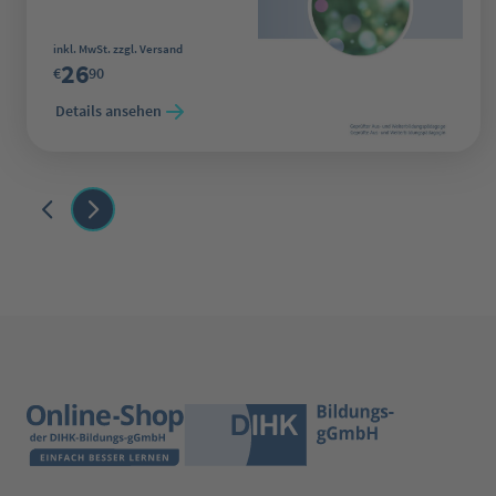
Regulärer Preis:
inkl. MwSt. zzgl. Versand
26
€
90
Details ansehen